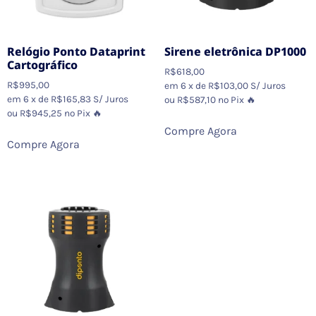
Relógio Ponto Dataprint
Sirene eletrônica DP1000
Cartográfico
R$
618,00
R$
995,00
em 6 x de
R$
103,00
S/ Juros
em 6 x de
R$
165,83
S/ Juros
ou
R$
587,10
no Pix 🔥
ou
R$
945,25
no Pix 🔥
Compre Agora
Compre Agora