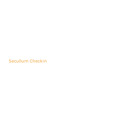
Blog
Secullum
Secullum Academia
Secullum Acesso
Secullum Checkin
Secullum Clube
Secullum eMob
Secullum Escola
Secullum Estacionamento
Secullum Gateway
Secullum Ponto