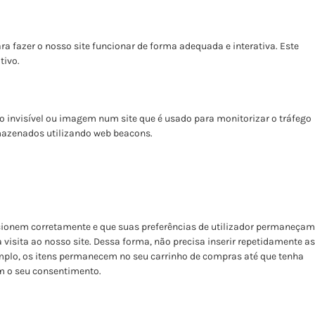
a fazer o nosso site funcionar de forma adequada e interativa. Este
tivo.
 invisível ou imagem num site que é usado para monitorizar o tráfego
rmazenados utilizando web beacons.
ncionem corretamente e que suas preferências de utilizador permaneçam
a visita ao nosso site. Dessa forma, não precisa inserir repetidamente as
emplo, os itens permanecem no seu carrinho de compras até que tenha
m o seu consentimento.